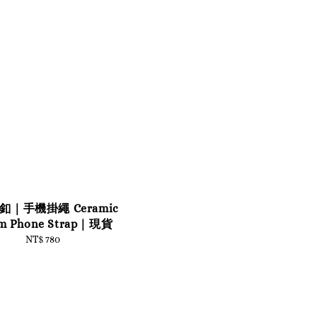
釦｜手機掛繩 Ceramic
m Phone Strap｜現貨
NT$ 780
Regular
price