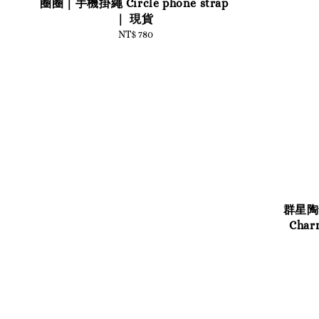
圈圈｜手機掛繩 Circle phone strap
｜ 現貨
NT$ 780
Regular
price
群星陶
Char