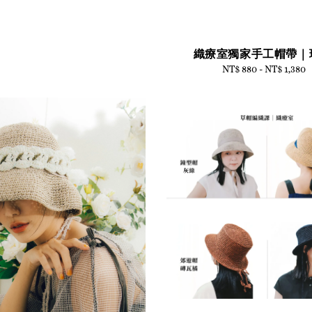
織療室獨家手工帽帶｜
NT$ 880
-
NT$ 1,380
Regular
price