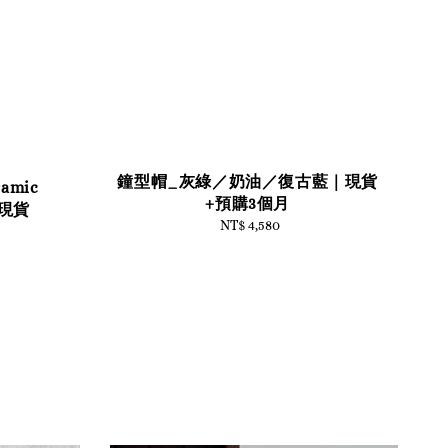
鐘型帽_灰綠／奶油／復古藍｜現貨
mic
+預購3個月
｜現貨
NT$ 4,580
Regular
price