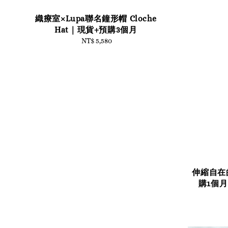
織療室×Lupa聯名鐘形帽 Cloche
Hat｜現貨+預購3個月
NT$ 5,580
Regular
price
伸縮自在
購1個月 L