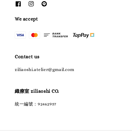
We accept
Contact us
ziliaoshi.atelier@gmail.com
織療室 ziliaoshi CO.
統一編號：92462957