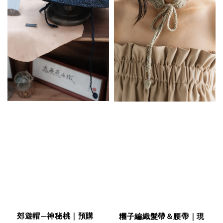
郊遊帽—神秘桃｜預購
糰子編織髮帶＆腰帶｜現