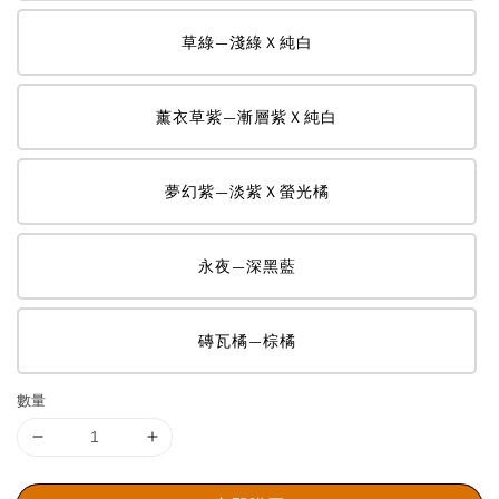
草綠—淺綠Ｘ純白
薰衣草紫—漸層紫Ｘ純白
夢幻紫—淡紫Ｘ螢光橘
永夜—深黑藍
磚瓦橘—棕橘
數量