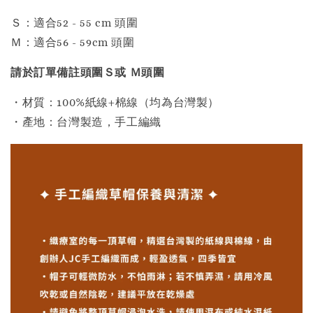
Ｓ：適合52 - 55 cm 頭圍
Ｍ：適合56 - 59cm 頭圍
請於訂單備註頭圍Ｓ或 Ｍ頭圍
・材質：100%紙線+棉線（均為台灣製）
・產地：台灣製造，手工編織