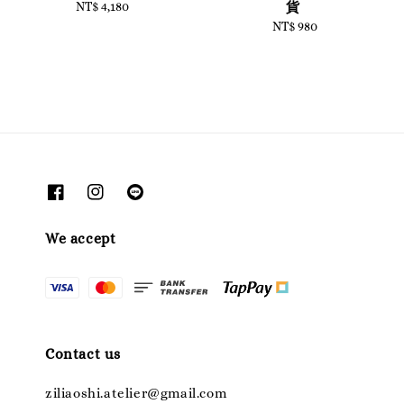
NT$ 4,180
Regular
貨
price
NT$ 980
Regular
price
We accept
Contact us
ziliaoshi.atelier@gmail.com