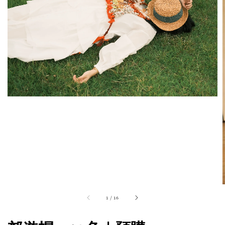
1
/
16