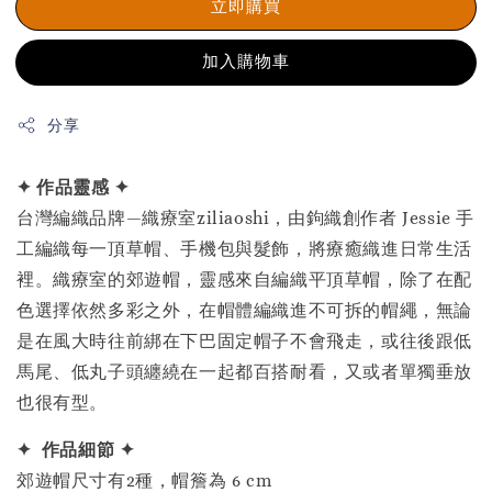
立即購買
加入購物車
分享
✦ 作品靈感 ✦
台灣編織品牌—織療室ziliaoshi，由鉤織創作者 Jessie 手
工編織每一頂草帽、手機包與髮飾，將療癒織進日常生活
裡。織療室的郊遊帽，靈感來自編織平頂草帽，除了在配
色選擇依然多彩之外，在帽體編織進不可拆的帽繩，無論
是在風大時往前綁在下巴固定帽子不會飛走，或往後跟低
馬尾、低丸子頭纏繞在一起都百搭耐看，又或者單獨垂放
也很有型。
✦ 作品細節 ✦
郊遊帽尺寸有2種，帽簷為 6 cm