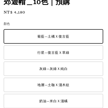
郊遊帽＿10色｜預購
Regular
NT$ 4,180
price
顏色
菊藍—土橘Ｘ復古藍
行星—復古藍Ｘ草綠
灰綠—灰綠Ｘ純白
地層—土咖Ｘ淺木紋
奶油—米白Ｘ淺橘