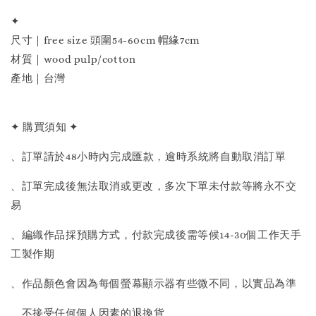
✦
尺寸｜free size 頭圍54-60cm 帽緣7cm
材質｜wood pulp/cotton
產地｜台灣
✦ 購買須知 ✦
、訂單請於48小時內完成匯款，逾時系統將自動取消訂單
、訂單完成後無法取消或更改，多次下單未付款等將永不交
易
、編織作品採預購方式，付款完成後需等候14-30個工作天手
工製作期
、作品顏色會因為每個螢幕顯示器有些微不同，以實品為準
、不接受任何個人因素的退換貨