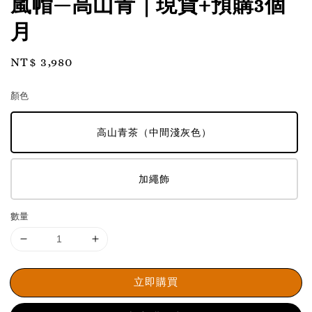
嵐帽—高山青｜現貨+預購3個
月
Regular
NT$ 3,980
price
顏色
高山青茶（中間淺灰色）
加繩飾
數量
立即購買