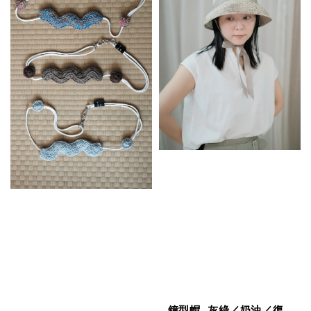
鐘型帽_灰綠／奶油／復