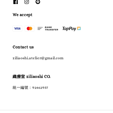
We accept
Contact us
ziliaoshi.atelier@gmail.com
織療室 ziliaoshi CO.
統一編號：92462957