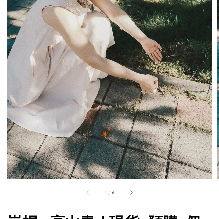
1
/
6