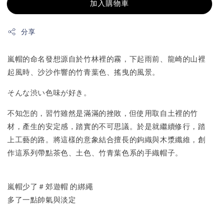
加入購物車
分享
嵐帽的命名發想源自於竹林裡的霧，下起雨前、龍崎的山裡
起風時、沙沙作響的竹青葉色、搖曳的風景。
そんな渋い色味が好き。
不知怎的，習竹雖然是滿滿的挫敗，但使用取自土裡的竹
材，產生的安定感，踏實的不可思議。於是就繼續修行，踏
上工藝的路。將這樣的意象結合擅長的鉤織與木漿纖維，創
作這系列帶點茶色、土色、竹青葉色系的手織帽子。
嵐帽少了＃郊遊帽 的綁繩
多了一點帥氣與淡定