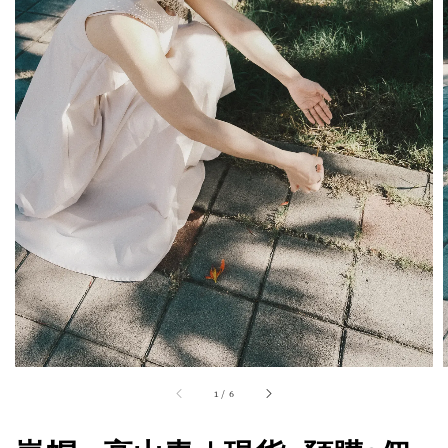
1
/
6