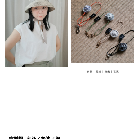
鐘型帽_灰綠／奶油／復