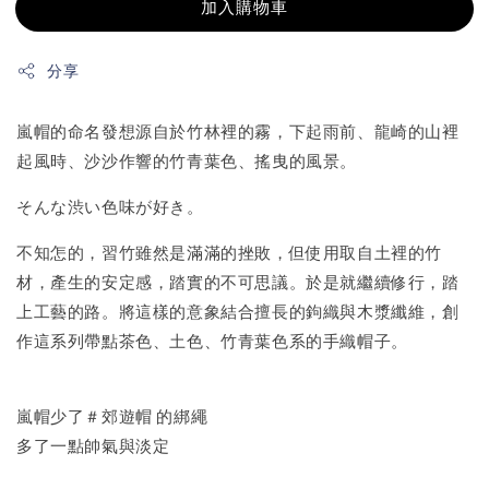
加入購物車
分享
嵐帽的命名發想源自於竹林裡的霧，下起雨前、龍崎的山裡
起風時、沙沙作響的竹青葉色、搖曳的風景。
そんな渋い色味が好き。
不知怎的，習竹雖然是滿滿的挫敗，但使用取自土裡的竹
材，產生的安定感，踏實的不可思議。於是就繼續修行，踏
上工藝的路。將這樣的意象結合擅長的鉤織與木漿纖維，創
作這系列帶點茶色、土色、竹青葉色系的手織帽子。
嵐帽少了＃郊遊帽 的綁繩
多了一點帥氣與淡定