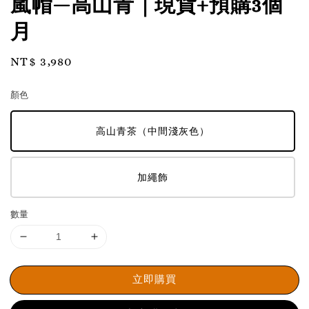
嵐帽—高山青｜現貨+預購3個
月
Regular
NT$ 3,980
price
顏色
高山青茶（中間淺灰色）
加繩飾
數量
立即購買