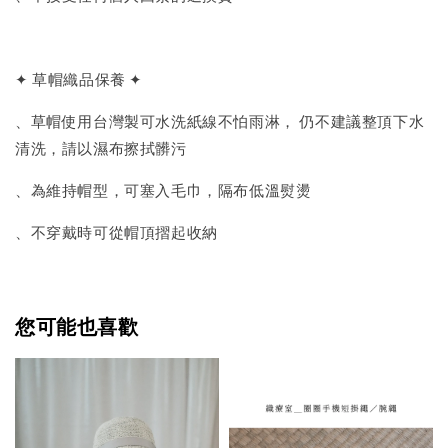
✦ 草帽織品保養 ✦
、草帽使用台灣製可水洗紙線不怕雨淋， 仍不建議整頂下水
清洗，請以濕布擦拭髒污
、為維持帽型，可塞入毛巾，隔布低溫熨燙
、不穿戴時可從帽頂摺起收納
您可能也喜歡