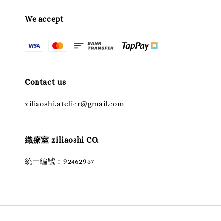
We accept
Contact us
ziliaoshi.atelier@gmail.com
織療室 ziliaoshi CO.
統一編號：92462957