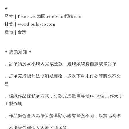
✦
尺寸｜free size 頭圍54-60cm 帽緣7cm
材質｜wood pulp/cotton
產地｜台灣
✦ 購買須知 ✦
、訂單請於48小時內完成匯款，逾時系統將自動取消訂單
、訂單完成後無法取消或更改，多次下單未付款等將永不交
易
、編織作品採預購方式，付款完成後需等候14-30個工作天手
工製作期
、作品顏色會因為每個螢幕顯示器有些微不同，以實品為準
、不接受任何個人因素的退換貨