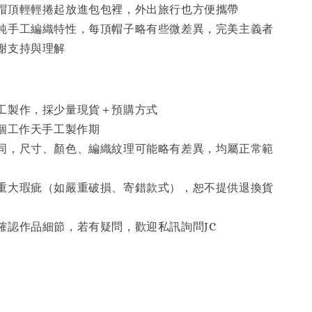
帽頂輕輕捲起放進包包裡，外出旅行也方便攜帶
純手工編織特性，每頂帽子略有些微差異，完美主義者
謝支持與理解
工製作，採少量現貨＋預購方式
5個工作天手工製作期
同，尺寸、顏色、編織紋理可能略有差異，均屬正常範
重大瑕疵（如嚴重破損、寄錯款式），恕不提供退換貨
確認作品細節，若有疑問，歡迎私訊詢問JC