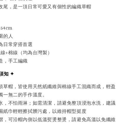
收尾，是一頂日常可愛又有個性的編織草帽
54cm
圍的人
為日常穿搭首選
紙線+棉線（均為台灣製）
造，手工編織
須知 ✦
頂草帽，皆使用天然紙纖維與棉線手工混織而成，
輕盈
獨一無二的手作溫度。
水，不怕雨淋；如需清潔，請避免整頂浸泡水洗，建議
濕紙巾輕輕擦拭髒污處，以維持帽型挺度
摺，可沿帽內側以低溫熨燙整燙，請避免高溫以免纖維