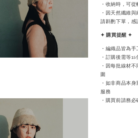
・收納時，可從
・因天然纖維與
請斟酌下單，感
✦ 購買提醒 ✦
・編織品皆為手
・訂購後需等1
・因每批線材不
圍
・如非商品本身
服務
・購買前請務必