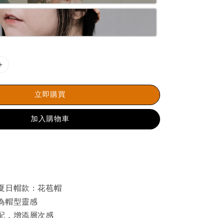
立即購買
加入購物車
夏日帽款：花苞帽
為帽型靈感
配，增添層次感