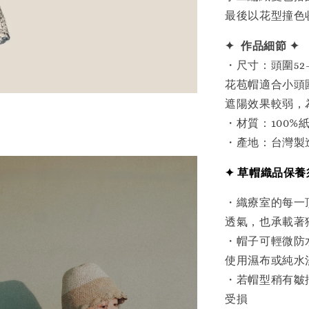
最後以花型撞色
✦ 作品細節 ✦
・
尺寸：頭圍52-
花苞帽適合小頭
遮陽效果較弱，
・
材質：100%
・
產地：台灣製
✦ 草帽織品保養
・織療室的每一
透氣，也承載著
・帽子可輕微防
使用濕布或純水
・若帽型稍有皺
受損