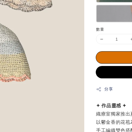
數量
分享
✦ 作品靈感 ✦
織療室獨家推出
以鬱金香的花苞
手工編織雙色搭