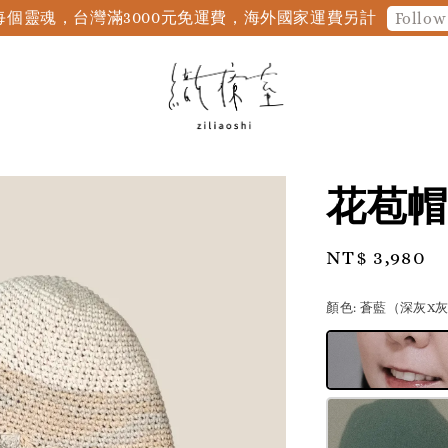
個靈魂，台灣滿3000元免運費，海外國家運費另計
Follow
花苞帽
Regular
NT$ 3,980
price
顏色
: 蒼藍（深灰X