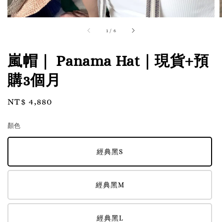
1
/
6
嵐帽｜ Panama Hat｜現貨+預
購3個月
Regular
NT$ 4,880
price
顏色
經典黑S
經典黑M
經典黑L