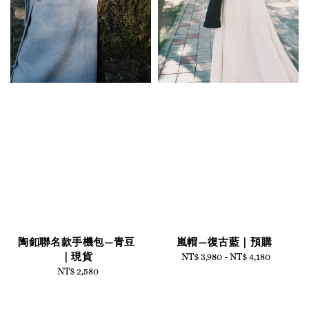
陶釦聯名款手機包—青豆
嵐帽—復古藍｜預購
｜現貨
NT$ 3,980
-
Regular
NT$ 4,180
NT$ 2,580
Regular
price
price