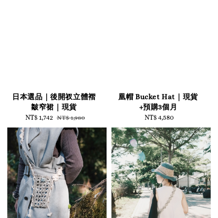
日本選品｜後開衩立體褶
凰帽 Bucket Hat｜現貨
皺窄裙｜現貨
+預購3個月
Sale
NT$ 1,742
Regular
NT$ 4,580
Regular
NT$ 1,980
price
price
price