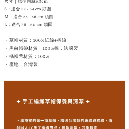
尺寸｜標準帽緣6.5cm
S：適合 52 - 54 cm 頭圍
Ｍ：適合 55 - 58 cm 頭圍
L：適合 58 - 60 cm 頭圍
・草帽材質：100%紙線+棉線
・黑白
帽帶材質：
100%棉，
法國製
・橘帽帶材質：100%
・產地：台灣製