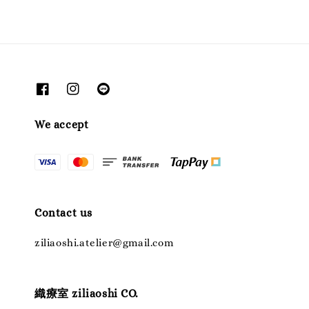
We accept
Contact us
ziliaoshi.atelier@gmail.com
織療室 ziliaoshi CO.