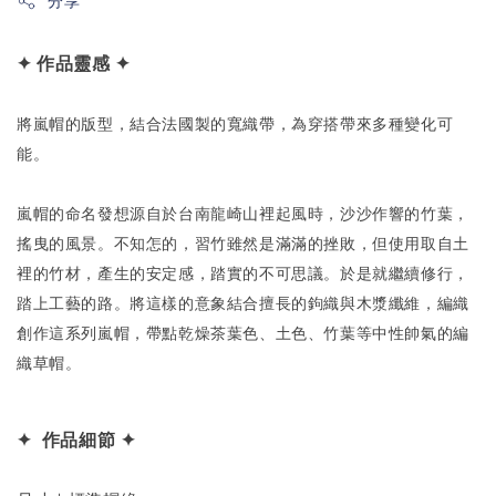
分享
✦ 作品靈感 ✦
將嵐帽的版型，結合法國製的寬織帶，為穿搭帶來多種變化可
能。
嵐帽的命名發想源自於台南龍崎山裡起風時，沙沙作響的竹葉，
搖曳的風景。不知怎的，習竹雖然是滿滿的挫敗，但使用取自土
裡的竹材，產生的安定感，踏實的不可思議。於是就繼續修行，
踏上工藝的路。將這樣的意象結合擅長的鉤織與木漿纖維，編織
創作這系列嵐帽，帶點乾燥茶葉色、土色、竹葉等中性帥氣的編
織草帽。
✦ 作品細節 ✦