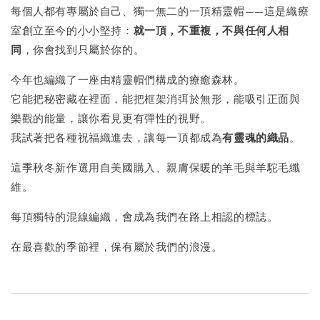
每個人都有專屬於自己、獨一無二的一頂精靈帽——這是織療
室創立至今的小小堅持：
就一頂，不重複，不與任何人相
同
，你會找到只屬於你的。
今年也編織了一座由精靈帽們構成的療癒森林。
它能把秘密藏在裡面，能把框架消弭於無形，能吸引正面與
樂觀的能量，讓你看見更有彈性的視野。
我試著把各種祝福織進去，讓每一頂都成為
有靈魂的織品
。
這季秋冬新作選用自美國購入、親膚保暖的羊毛與羊駝毛纖
維。
每頂獨特的混線編織，會成為我們在路上相認的標誌。
在最喜歡的季節裡，保有屬於我們的浪漫。