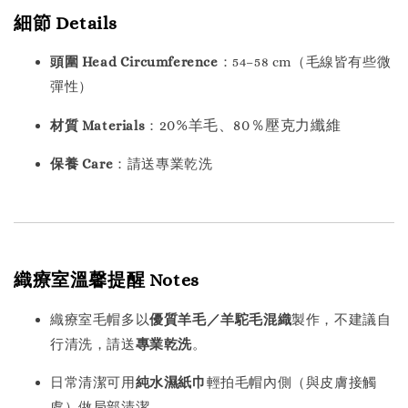
細節 Details
頭圍 Head Circumference
：54–58 cm（毛線皆有些微
彈性）
20%羊毛、80％壓克力纖維
材質 Materials
：
保養 Care
：請送專業乾洗
織療室溫馨提醒 Notes
織療室毛帽多以
優質羊毛／羊駝毛混織
製作，不建議自
行清洗，請送
專業乾洗
。
日常清潔可用
純水濕紙巾
輕拍毛帽內側（與皮膚接觸
處）做局部清潔。