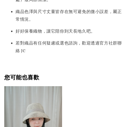
織品色澤與尺寸丈量皆存在無可避免的微小誤差，屬正
常情況。
好好保養織物，讓它陪你到天長地久吧。
若對織品有任何疑慮或選色諮詢，歡迎透過官方社群聯
絡 JC
您可能也喜歡