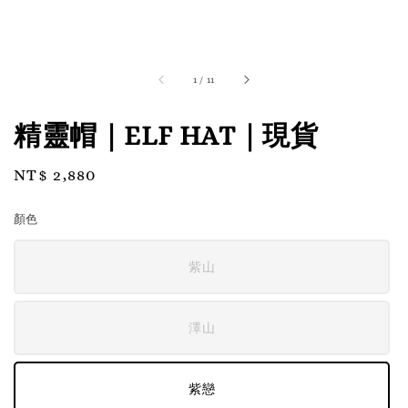
1
/
11
精靈帽｜ELF HAT｜現貨
Regular
NT$ 2,880
price
顏色
紫山
澤山
紫戀