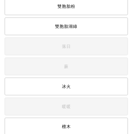
雙胞胎粉
雙胞胎湖綠
落日
蕨
冰火
暖暖
檀木