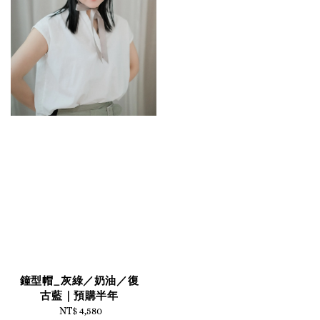
鐘型帽_灰綠／奶油／復
古藍｜預購半年
NT$ 4,580
Regular