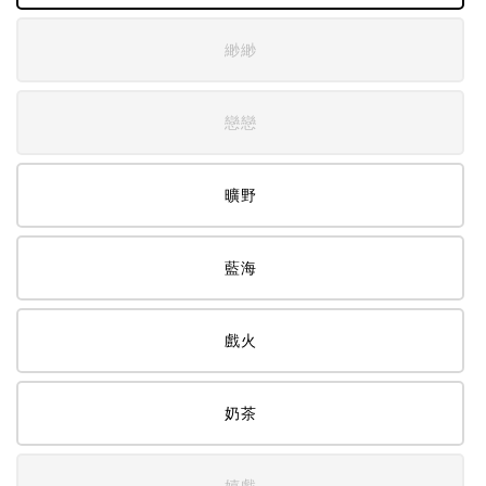
緲緲
戀戀
曠野
藍海
戲火
奶茶
嬉戲