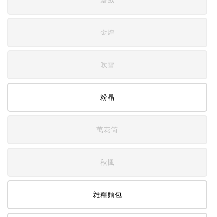
金煌
吹雪
粉晶
萬花筒
秋楓
雜糧麵包