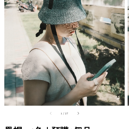
1
/
27