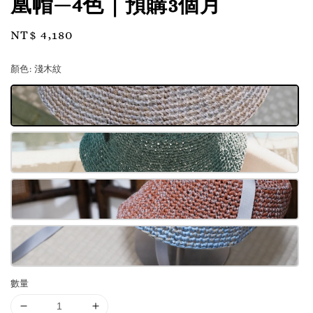
凰帽—4色｜預購3個月
Regular
NT$ 4,180
price
顏色
: 淺木紋
數量