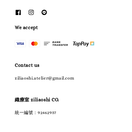
We accept
Contact us
ziliaoshi.atelier@gmail.com
織療室 ziliaoshi CO.
統一編號：92462957