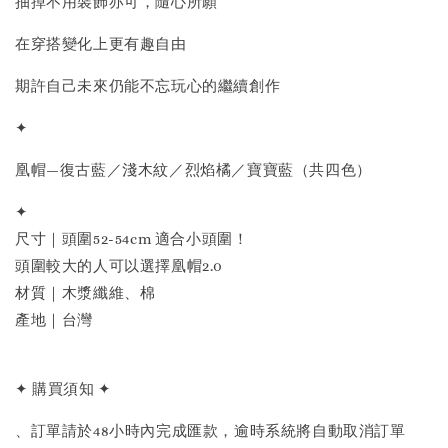
抽掉不用裝飾亦可，隨心所願
在穿搭變化上更有趣自由
期許自己未來仍能不忘玩心的繼續創作
✦
凰帽—復古藍／淺木紋／烈焰橘／寶寶藍（共四色）
✦
尺寸｜頭圍52-54cm 適合小頭圍！
頭圍較大的人可以選擇凰帽2.0
材質｜木漿纖維、棉
產地｜台灣
✦ 購買須知 ✦
、訂單請於48小時內完成匯款，逾時系統將自動取消訂單