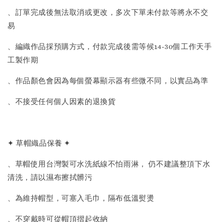
、訂單完成後無法取消或更改，多次下單未付款等將永不交
易
、編織作品採預購方式，付款完成後需等候14-30個工作天手
工製作期
、作品顏色會因為每個螢幕顯示器有些微不同，以實品為準
、不接受任何個人因素的退換貨
✦ 草帽織品保養 ✦
、草帽使用台灣製可水洗紙線不怕雨淋， 仍不建議整頂下水
清洗，請以濕布擦拭髒污
、為維持帽型，可塞入毛巾，隔布低溫熨燙
、不穿戴時可從帽頂摺起收納