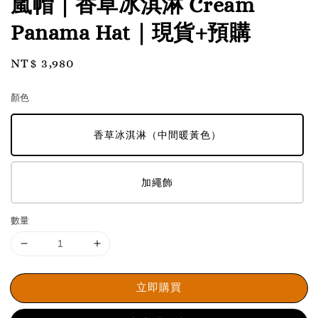
嵐帽｜香草冰淇淋 Cream
Panama Hat｜現貨+預購
Regular
NT$ 3,980
price
顏色
香草冰淇淋（中間暖黃色）
加繩飾
數量
立即購買