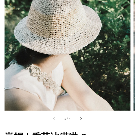
1
/
4