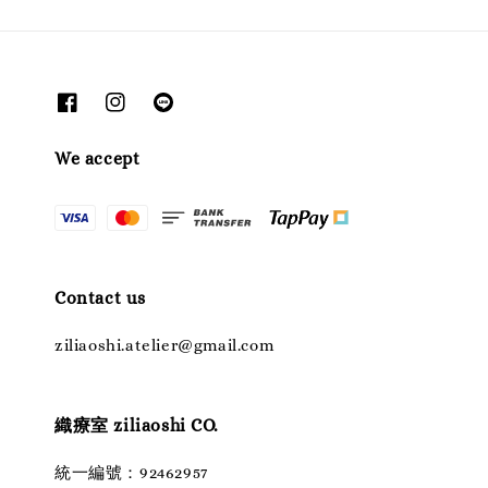
We accept
Contact us
ziliaoshi.atelier@gmail.com
織療室 ziliaoshi CO.
統一編號：92462957