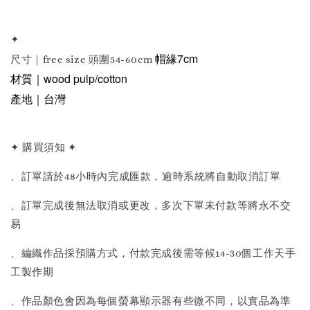
✦
帽緣7cm
尺寸｜free size 頭圍54-60cm
材質｜wood pulp/cotton
產地｜台灣
✦ 購買須知 ✦
、訂單請於48小時內完成匯款，逾時系統將自動取消訂單
、訂單完成後無法取消或更改，多次下單未付款等將永不交
易
、編織作品採預購方式，付款完成後需等候14-30個工作天手
工製作期
、作品顏色會因為每個螢幕顯示器有些微不同，以實品為準