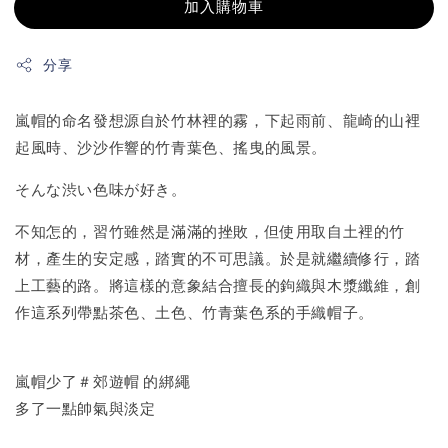
加入購物車
分享
嵐帽的命名發想源自於竹林裡的霧，下起雨前、龍崎的山裡
起風時、沙沙作響的竹青葉色、搖曳的風景。
そんな渋い色味が好き。
不知怎的，習竹雖然是滿滿的挫敗，但使用取自土裡的竹
材，產生的安定感，踏實的不可思議。於是就繼續修行，踏
上工藝的路。將這樣的意象結合擅長的鉤織與木漿纖維，創
作這系列帶點茶色、土色、竹青葉色系的手織帽子。
嵐帽少了＃郊遊帽 的綁繩
多了一點帥氣與淡定