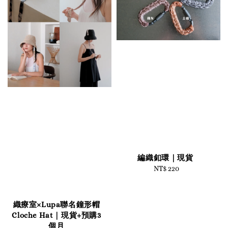
編織釦環｜現貨
NT$ 220
Regular
price
織療室×Lupa聯名鐘形帽
Cloche Hat｜現貨+預購3
個月