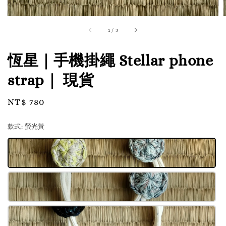
1
/
3
恆星｜手機掛繩 Stellar phone
strap｜ 現貨
Regular
NT$ 780
price
款式
: 螢光黃