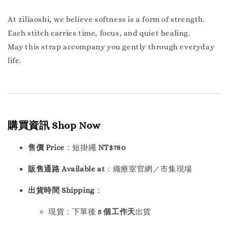
At ziliaoshi, we believe softness is a form of strength.
Each stitch carries time, focus, and quiet healing.
May this strap accompany you gently through everyday
life.
購買資訊 Shop Now
售價 Price
：短掛繩
NT$780
販售通路 Available at
：織療室官網／市集現場
出貨時間 Shipping
：
現貨：下單後
5 個工作天
出貨