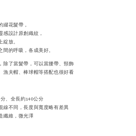
的綴花髮帶，
靈感設計原創織紋，
上綻放。
之間的呼吸，各成美好。
，除了當髮帶，可以當腰帶、頸飾
、漁夫帽、棒球帽等搭配也很好看
公分、全長約140公分
混線不同，長度與寬度略有差異
造纖維，微光澤