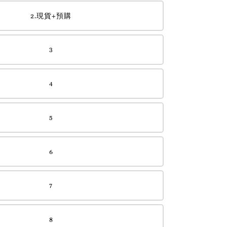
2.現貨+預購
3
4
5
6
7
8