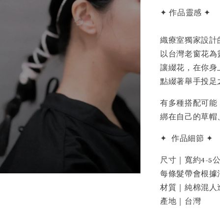
✦ 作品靈感 ✦
織療室獨家設計
以台灣老窗花為
讓綴花，在你身
點綴著舉手投足
有多種搭配可能
綁在自己的草帽
✦ 作品細節 ✦
尺寸｜寬約4-5
每條髮帶會根據
材質｜純棉混人
產地｜台灣