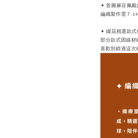
✦ 首圖麻豆佩戴
編織製作需７-
✦ 綴花精選款式
部分款式因線材
喜歡別錯過這次