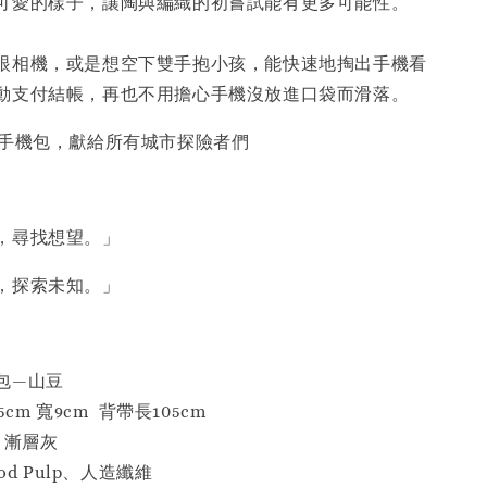
可愛的樣子，讓陶與編織的初嘗試能有更多可能性。
眼相機，或是想空下雙手抱小孩，能快速地掏出手機看
動支付結帳，再也不用擔心手機沒放進口袋而滑落。
列手機包，獻給所有城市探險者們
，尋找想望。」
，探索未知。」
包—山豆
cm 寬9cm 背帶長105cm
 漸層灰
od Pulp、人造纖維