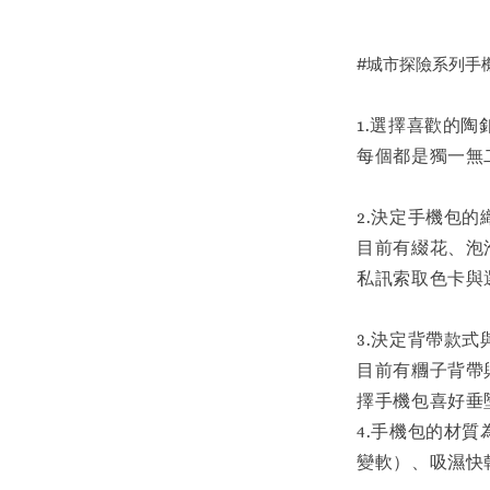
#城市探險系列手
1.選擇喜歡的陶
每個都是獨一無
2.決定手機包的
目前有綴花、泡
私訊索取色卡與
3.決定背帶款式
目前有糰子背帶與
擇手機包喜好垂
4.手機包的材
變軟）、吸濕快