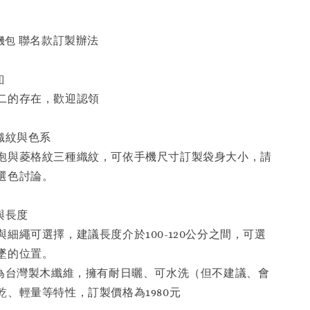
機包
聯名款訂製辦法
釦
二的存在，歡迎認領
織紋與色系
泡與菱格紋三種織紋，可依手機尺寸訂製袋身大小，請
選色討論。
與長度
細繩可選擇，建議長度介於100-120公分之間，可選
墜的位置。
質為台灣製木纖維，擁有耐日曬、可水洗（但不建議、會
乾、輕量等特性，訂製價格為1980元