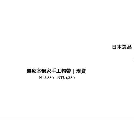
日本選品
織療室獨家手工帽帶｜現貨
NT$ 880
-
NT$ 1,380
Regular
price