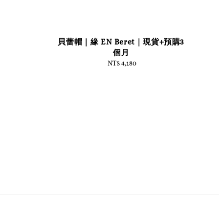
貝蕾帽｜緣 EN Beret｜現貨+預購3
個月
NT$ 4,180
Regular
price