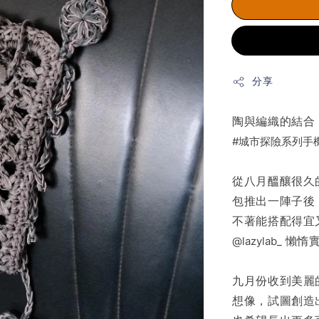
分享
陶與編織的結合
#城市探險系列手
從八月醞釀很久
包推出一陣子後
不著能搭配得宜
@lazylab_
懶惰實
九月份收到美麗
想像，試圖創造