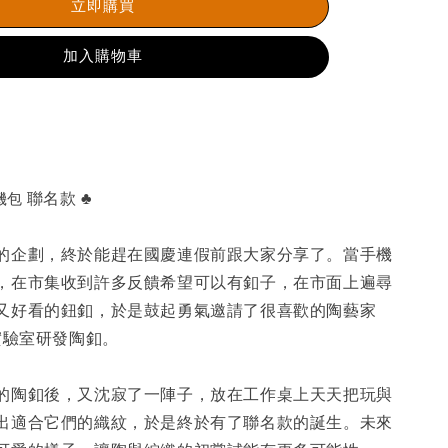
立即購買
加入購物車
機包
聯名款 ♣
的企劃，終於能趕在國慶連假前跟大家分享了。當手機
，在市集收到許多反饋希望可以有釦子，在市面上遍尋
又好看的鈕釦，於是鼓起勇氣邀請了很喜歡的陶藝家
驗室研發陶釦。
的陶釦後，又沈寂了一陣子，放在工作桌上天天把玩與
出適合它們的織紋，於是終於有了聯名款的誕生。未來