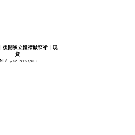
｜後開衩立體褶皺窄裙｜現
貨
Sale
NT$ 1,742
Regular
NT$ 1,980
price
price