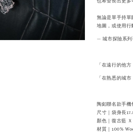
也希望長出更多
無論是單手持單
地圖，或使用行
— 城市探險系
「在遠行的他方
「在熟悉的城市
陶釦聯名款手機
尺寸｜袋身長17.5
顏色｜復古藍 Ｘ
材質｜100% Wo