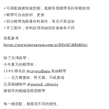
𖨂 可搭配織療室鐘型帽、凰帽等寬帽帶系列草帽使用
𖨂 帽帶可自由拆卸、更換
𖨂 部分帽帶為限量布料製作，售完不再追加
𖨂 手工製作，布料紋理與細節皆會略有不同
搭配參考
https://www.instagram.com/p/DYpXCAHhKQz/
除了光澤緞帶，
今年夏天的帽帶有：
LUPA 聯名款
@crystallupa
真絲帽帶
—— 北方椰棗林、野天鵝、不眠廣場
以及鐵鏽物件
@rusted_objects
陳穎亭的鐵鏽染棉質帽帶
每一種搭配，都展現不同的個性。