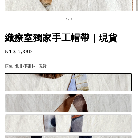
1
/
8
織療室獨家手工帽帶｜現貨
Regular
NT$ 1,380
price
顏色
: 北非椰棗林_現貨