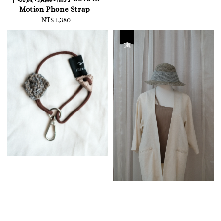
Motion Phone Strap
NT$ 1,380
Regular
price
優惠