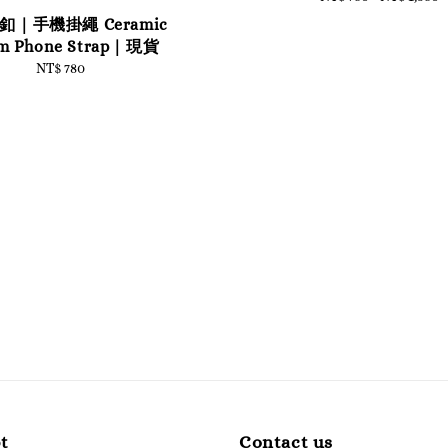
price
釦｜手機掛繩 Ceramic
m Phone Strap｜現貨
NT$ 780
Regular
price
t
Contact us