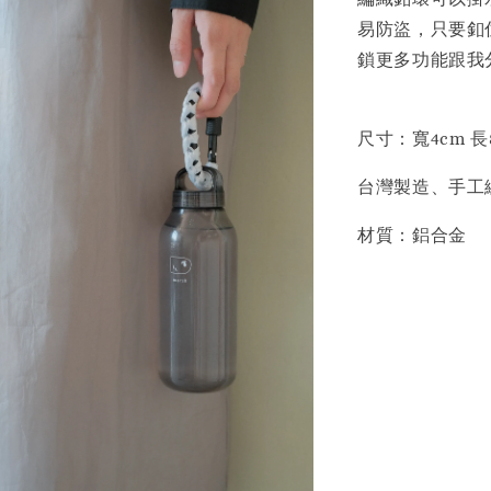
易防盜，只要釦
鎖更多功能跟我
尺寸：寬4cm 長
台灣製造、手工
材質：鋁合金