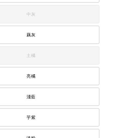
中灰
藕灰
土橘
亮橘
淺藍
芋紫