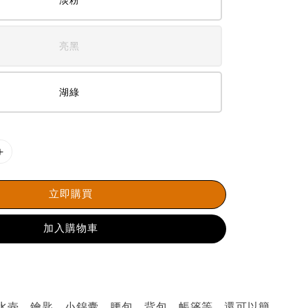
淡粉
亮黑
湖綠
立即購買
加入購物車
水壺、鑰匙、小錦囊、腰包、背包、帳篷等，還可以簡