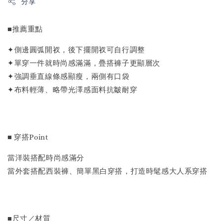
分享
■推薦重點
✦側邊圓弧開衩，後下擺開衩可自行調整
✦單穿一件就時尚感滿滿，疊搭褲子更顯層次
✦強調垂直線條感顯瘦，兩側有口袋
✦布料輕薄、略帶光澤感面料抗皺耐穿
■ 穿搭Point
當洋裝搭配時尚感滿分
當外套搭配西裝褲、簡單黑白穿搭，打造時髦感大人系穿搭
■尺寸／材質