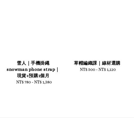
雪人｜手機掛繩
草帽編織課｜線材選購
snowman phone strap｜
NT$ 500
-
NT$ 1,120
Regular
現貨+預購1個月
price
NT$ 780
-
NT$ 1,380
Regular
price