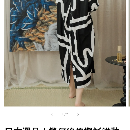
1
/
7