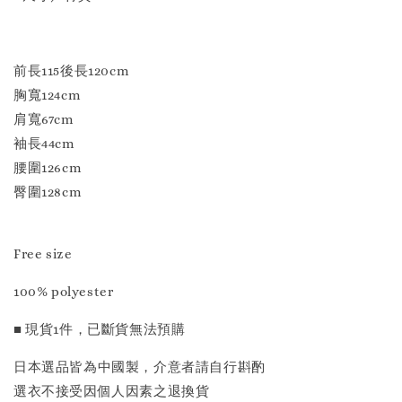
前長115後長120cm
胸寬124cm
肩寬67cm
袖長44cm
腰圍126cm
臀圍128cm
Free size
100% polyester
■ 現貨1件，已斷貨無法預購
日本選品皆為中國製，介意者請自行斟酌
選衣不接受因個人因素之退換貨