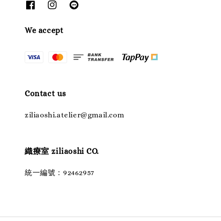
We accept
Contact us
ziliaoshi.atelier@gmail.com
織療室 ziliaoshi CO.
統一編號：92462957